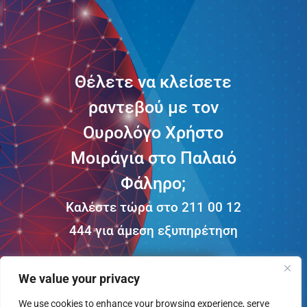
Θέλετε να κλείσετε
ραντεβού με τον
Ουρολόγο Χρήστο
Μοιράγια στο Παλαιό
Φάληρο;
Καλέστε τώρα στο 211 00 12
444 για άμεση εξυπηρέτηση
ΚΑΛΕΣΤΕ ΜΑΣ
We value your privacy
We use cookies to enhance your browsing experience, serve