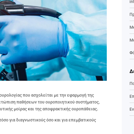
in
Πρ
Me
Mo
Φ
Δ
Π
 ουρολογίας που ασχολείται με την εφαρμογή της
Ε
μετώπιση παθήσεων του ουροποιητικού συστήματος,
υτικής μοίρας και της αποφρακτικής ουροπάθειας
.
Ε
 τόσο για διαγνωστικούς όσο και για επεμβατικούς