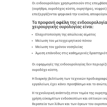
Οι ενδοουρολόγοι χρησιμοποιούν στις επεμβάσε
(ουρήθρα, ουροδόχος κύστη, ουρητήρες, νεφροί
επεξεργάζονται ψηφιακά την εικόνα, αποφεύγοντ
Τα προφανή
οφέλη
της ενδοουρολογία
χειρουργικής ουρολογίας είναι:
Ελαχιστοποίηση της απώλειας αίματος
Μείωση του μετεγχειρητικού πόνου
Μείωση του χρόνου νοσηλείας
Άμεση επάνοδος στις καθημερινές δραστηριό
Οι εφαρμογές της ενδοουρολογίας δεν περιορίζο
ουροδόχο κύστη.
Η διαρκής βελτίωση των τεχνικών προδιαγραφώ
εργαλείων, έχει κάνει προσβάσιμο και το ανώτε
Η τεχνολογική ανάπτυξη στον τομέα της ουρητηρ
χρήση εύκαμπτων ενδοσκοπίων και οπτικών ινώ
θεραπεία των λίθων και των όγκων του ουροπο