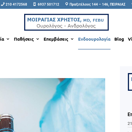
210 4172568
6937 501712
Πραξιτέλους 144 – 146, ΠΕΙΡΑΙΑΣ
ία
Παθήσεις
Επεμβάσεις
Ενδοουρολογία
Blog
V
Ε
21