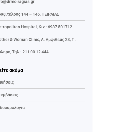
fo@drmoiragias.gr
αξιτέλους 144 – 146, ΠΕΙΡΑΙΑΣ
tropolitan Hospital, Κιν.:
6937 501712
ther & Woman Clinic,
Λ. Αμφιθέας 23, Π.
άληρο
,
Τηλ.:
211 00 12 444
είτε ακόμα
αθήσεις
πεμβάσεις
νδοουρολογία