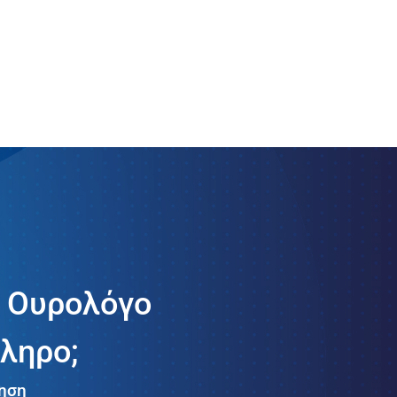
ν Ουρολόγο
ληρο;
τηση