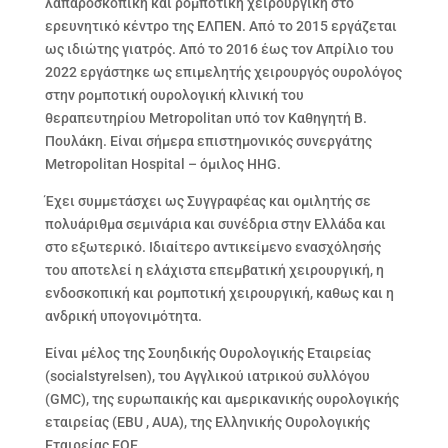
λαπαροσκοπική και ρομποτική χειρουργική στο
ερευνητικό κέντρο της ΕΛΠΕΝ. Από το 2015 εργάζεται
ως ιδιώτης γιατρός. Από το 2016 έως τον Απρίλιο του
2022 εργάστηκε ως επιμελητής χειρουργός ουρολόγος
στην ρομποτική ουρολογική κλινική του
θεραπευτηρίου Metropolitan υπό τον Καθηγητή Β.
Πουλάκη. Είναι σήμερα επιστημονικός συνεργάτης
Metropolitan Hospital – όμιλος HHG.
Έχει συμμετάσχει ως Συγγραφέας και ομιλητής σε
πολυάριθμα σεμινάρια και συνέδρια στην Ελλάδα και
στο εξωτερικό. Ιδιαίτερο αντικείμενο ενασχόλησής
του αποτελεί η ελάχιστα επεμβατική χειρουργική, η
ενδοσκοπική και ρομποτική χειρουργική, καθως και η
ανδρική υπογονιμότητα.
Είναι μέλος της Σουηδικής Ουρολογικής Εταιρείας
(socialstyrelsen), του Αγγλικού ιατρικού συλλόγου
(GMC), της ευρωπαικής και αμερικανικής ουρολογικής
εταιρείας (EBU , AUA), της Ελληνικής Ουρολογικής
Εταιρείας ΕΟΕ.