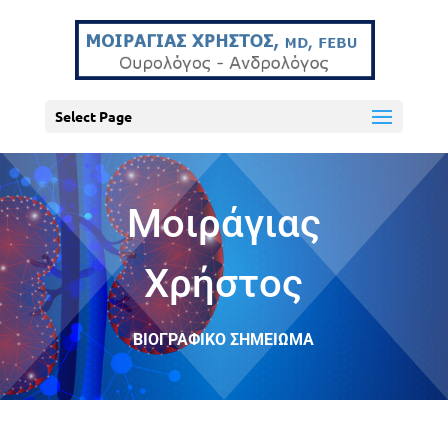
Select Page
Μοιράγιας
Χρήστος
ΒΙΟΓΡΑΦΙΚΟ ΣΗΜΕΙΩΜΑ