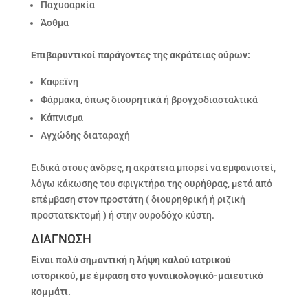
Παχυσαρκία
Άσθμα
Επιβαρυντικοί παράγοντες της ακράτειας ούρων:
Καφεϊνη
Φάρμακα, όπως διουρητικά ή βρογχοδιασταλτικά
Κάπνισμα
Αγχώδης διαταραχή
Ειδικά στους άνδρες, η ακράτεια μπορεί να εμφανιστεί,
λόγω κάκωσης του σφιγκτήρα της ουρήθρας, μετά από
επέμβαση στον προστάτη ( διουρηθρική ή ριζική
προστατεκτομή ) ή στην ουροδόχο κύστη.
ΔΙΑΓΝΩΣΗ
Είναι πολύ σημαντική η λήψη καλού ιατρικού
ιστορικού, με έμφαση στο γυναικολογικό-μαιευτικό
κομμάτι.