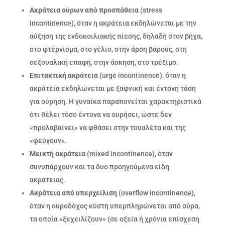
Ακράτεια ούρων από προσπάθεια
(stress
incontinence), όταν η ακράτεια εκδηλώνεται με την
αύξηση της ενδοκοιλιακής πίεσης, δηλαδή στον βήχα,
στο φτέρνισμα, στο γέλιο, στην άρση βάρους, στη
σεξουαλική επαφή, στην άσκηση, στο τρέξιμο.
Επιτακτική ακράτεια
(urge incontinence), όταν η
ακράτεια εκδηλώνεται με ξαφνική και έντονη τάση
για ούρηση. Η γυναίκα παραπονείται χαρακτηριστικά
ότι θέλει τόσο έντονα να ουρήσει, ώστε δεν
«προλαβαίνει» να φθάσει στην τουαλέτα και της
«φεύγουν».
Μεικτή ακράτεια
(mixed incontinence), όταν
συνυπάρχουν και τα δυο προηγούμενα είδη
ακράτειας.
Ακράτεια από υπερχείλιση
(overflow incontinence),
όταν η ουροδόχος κύστη υπερπληρώνεται από ούρα,
τα οποία «ξεχειλίζουν» (σε οξεία ή χρόνια επίσχεση