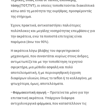
τάσης(
TOT
,
TVT
)
, οι οποίες τοποθετούνται διακολπικά
κάτω από τη μεσότητα της ουρήθρας, προσφέροντάς
της στήριγμα.
Έχουν, πρακτικά, αντικαταστήσει παλιότερες
πολύπλοκες και μεγάλης νοσηρότητας επεμβάσεις για
την ακράτεια, ενώ τα ποσοστά επιτυχίας είναι
παρόμοια (άνω του 90%).
Η ακράτεια λόγω βλάβης του σφιγκτηριακού
μηχανισμού, που συναντάται κυρίως στους άνδρες,
αντιμετωπίζεται με την τοποθέτηση τεχνητού
σφιγκτήρα, μια μέθοδο ασφαλή και πολύ
αποτελεσματική, ή με περιουρηθρική έγχυση
διαφόρων υλικών, όπως το teflon ή το κολλαγόνο, με
φτωχότερα, όμως, αποτελέσματα.
•
Φαρμακευτική αγωγή
– Προτείνεται μόνο για την
επιτακτική ακράτεια. Υπάρχουν διάφορα
αντιχολινεργικά φάρμακα, που καταστέλλουν τις