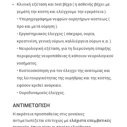
Κλινική εξέταση και test βήχα ( η ασθενής βήχει με
γεμάτη την κύστη και ελέγχουμε την εγκράτεια ).
• Υπερηχογράφημα νεφρών-ουρητήρων-κύστεως (
προ και μετά ούρηση ).
• Εργαστηριακός έλεγχος ( σάκχαρο, ουρία,
κρεατινίνη, γενική ούρων, καλλιέργεια ούρων κ.α. )
• Νευρολογική εξέταση, για τη διερεύνηση ύπαρξης
περιφερικής νευροπάθειας ή κάποιου νευρολογικού
νοσήματος.
• Κυστεοσκόπηση για τον έλεγχο της ανατομίας και
της λειτουργικότητας της ουρήθρας και της κύστης,
εφόσον κριθεί αναγκαίο.
• Ουροδυναμικός έλεγχος.
ΑΝΤΙΜΕΤΩΠΙΣΗ
Η ακράτεια προσπαθείας στις γυναίκες
αντιμετωπίζεται επιτυχώς με
ελάχιστα επεμβατικές
τεχνικές, όπως είναι οι ταινίες ελεύθερης