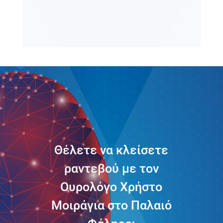
Θέλετε να κλείσετε
ραντεβού με τον
Ουρολόγο Χρήστο
Μοιράγια στο Παλαιό